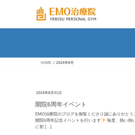
コ
ナ
ン
ビ
テ
ゲ
ン
ー
ツ
シ
へ
ョ
ス
ン
キ
に
ッ
移
HOME
2024年8月
プ
動
2024年8月31日
開院6周年イベント
EMO治療院のブログを御覧くださり誠にありがとうご
開院6周年記念イベントを行います
毎度、熱い熱い
に初 […]