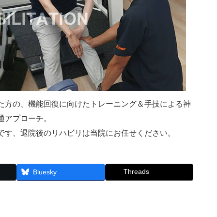
た方の、機能回復に向けた
トレーニング＆手技による
神
通アプローチ。
です、
退院後のリハビリは当院にお任せください。
Threads
Bluesky