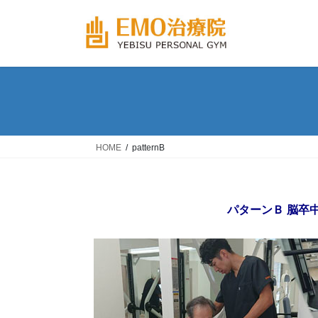
コ
ナ
ン
ビ
テ
ゲ
ン
ー
ツ
シ
へ
ョ
ス
ン
キ
に
ッ
移
HOME
patternB
プ
動
パターンＢ
脳卒