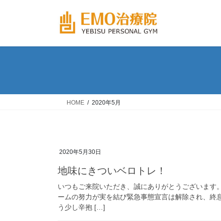
コ
ナ
ン
ビ
テ
ゲ
ン
ー
ツ
シ
へ
ョ
ス
ン
キ
に
ッ
移
HOME
2020年5月
プ
動
2020年5月30日
地味にきついベロトレ！
いつもご来院いただき、誠にありがとうございます。
ームの努力が実を結び緊急事態宣言は解除され、終
う少し辛抱 […]