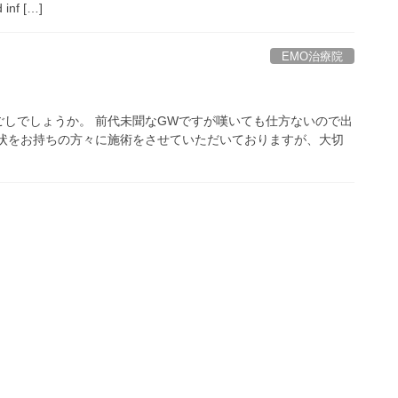
 inf […]
EMO治療院
ごしでしょうか。 前代未聞なGWですが嘆いても仕方ないので出
症状をお持ちの方々に施術をさせていただいておりますが、大切