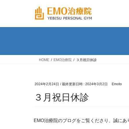
コ
ナ
ン
ビ
テ
ゲ
ン
ー
ツ
シ
へ
ョ
ス
ン
キ
に
ッ
移
HOME
EMO治療院
３月祝日休診
プ
動
2024年2月24日
/ 最終更新日時 :
2024年3月2日
Emoto
３月祝日休診
EMO治療院のブログをご覧くださり、誠にあ