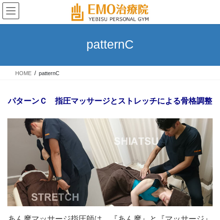
コ
ナ
ン
ビ
テ
ゲ
ン
ー
patternC
ツ
シ
へ
ョ
ス
ン
HOME
patternC
キ
に
ッ
移
プ
動
パターンＣ 指圧マッサージとストレッチによる骨格調整
あん摩マッサージ指圧師は、
『あん摩』と『マッサージ』