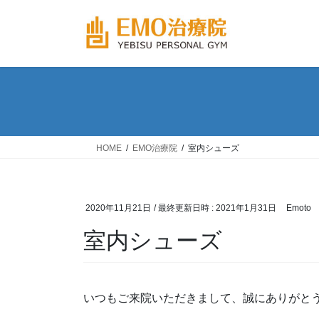
コ
ナ
ン
ビ
テ
ゲ
ン
ー
ツ
シ
へ
ョ
ス
ン
キ
に
ッ
移
HOME
EMO治療院
室内シューズ
プ
動
2020年11月21日
/ 最終更新日時 :
2021年1月31日
Emoto
室内シューズ
いつもご来院いただきまして、誠にありがと