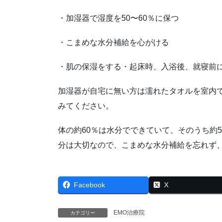
・加湿器で湿度を50〜60％に保つ
・こまめな水分補給を心がける
・肌の保湿をする・起床時、入浴後、就寝前
加湿器が自宅に無い方は
濡れたタオル
を室内
みてください。
体の約60％は水分でできていて、そのうち約
分は大切なので、
こまめな水分補給
を忘れず、
Facebook
X
EMO治療院
カテゴリー