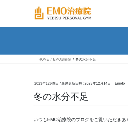
コ
ナ
ン
ビ
テ
ゲ
ン
ー
ツ
シ
へ
ョ
ス
ン
キ
に
ッ
移
HOME
EMO治療院
冬の水分不足
プ
動
2023年12月9日
/ 最終更新日時 :
2023年12月14日
Emoto
冬の水分不足
いつもEMO治療院のブログをご覧いただきあ