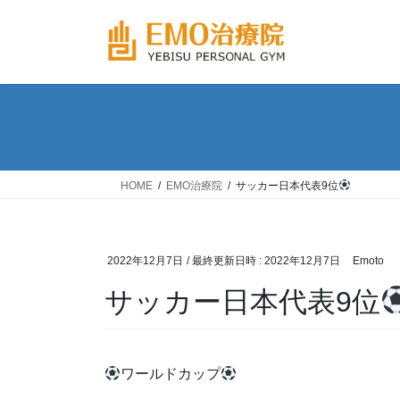
コ
ナ
ン
ビ
テ
ゲ
ン
ー
ツ
シ
へ
ョ
ス
ン
キ
に
ッ
移
HOME
EMO治療院
サッカー日本代表9位
プ
動
2022年12月7日
/ 最終更新日時 :
2022年12月7日
Emoto
サッカー日本代表9位
ワールドカップ