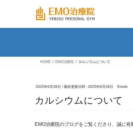
コ
ナ
ン
ビ
テ
ゲ
ン
ー
ツ
シ
へ
ョ
ス
ン
キ
に
ッ
移
HOME
EMO治療院
カルシウムについて
プ
動
2025年6月28日
/ 最終更新日時 :
2025年6月28日
Emoto
カルシウムについて
EMO治療院のブログをご覧くださり、誠に有